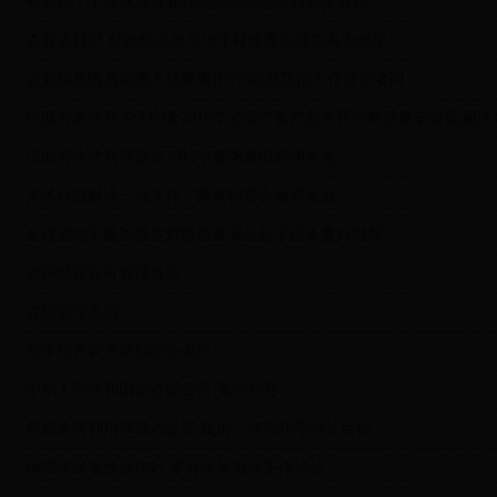
韩长赋：中国农业资源环境突出问题得到初步遏制
农业农村部 财政部发布2018年财政重点强农惠农政策
农业部兽医局负责人就家禽H7N9流感防治工作答记者问
济源市农牧局关于印发2018年济源市畜产品兽药饲料质量安全监测计
济源市农牧局济源市2018年春季麦田管理意见
人民日报解读一号文件：新旗帜管全面管长远
全程管控不断加强生鲜乳质量安全处于历史最好时期
农药经营许可管理办法
农药管理条例
明年培养百万新型职业农民
中华人民共和国农业部公告 第2625号
化肥农药利用率稳步提高 提前三年实现零增长目标
保障农民专业合作社 享有平等市场主体地位