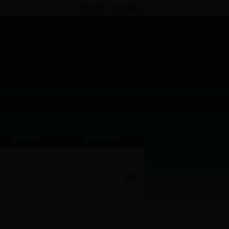
设为首页
|
加入收藏
农牧风采
双公示目录
返回