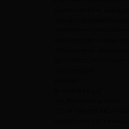
韩长赋：中国农业资源环境突出问题得到
农业农村部 财政部发布2018年财政重点
农业部兽医局负责人就家禽H7N9流感防
济源市农牧局关于印发2018年济源市畜
济源市农牧局济源市2018年春季麦田管理
人民日报解读一号文件：新旗帜管全面管
全程管控不断加强生鲜乳质量安全处于历
农药经营许可管理办法
农药管理条例
明年培养百万新型职业农民
中华人民共和国农业部公告 第2625号
化肥农药利用率稳步提高 提前三年实现零
保障农民专业合作社 享有平等市场主体地