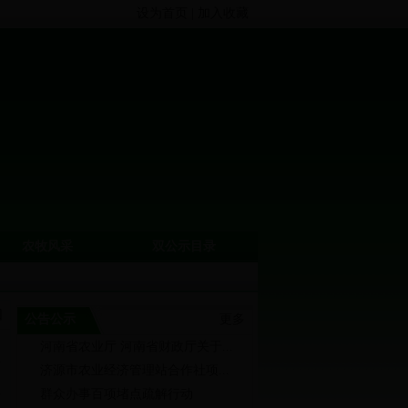
设为首页
|
加入收藏
农牧风采
双公示目录
回
公告公示
更多
河南省农业厅 河南省财政厅关于...
济源市农业经济管理站合作社项...
群众办事百项堵点疏解行动