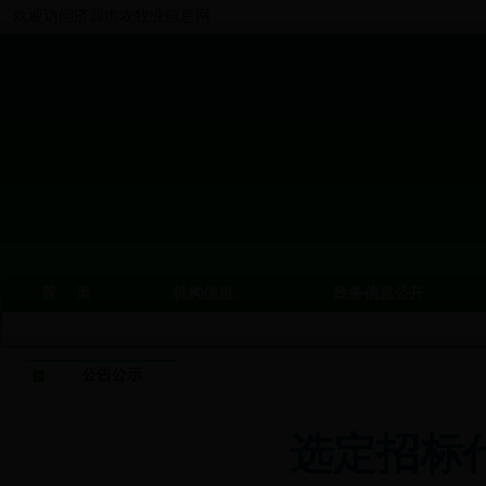
欢迎访问济源市农牧业信息网
首 页
机构信息
政务信息公开
公告公示
选定招标