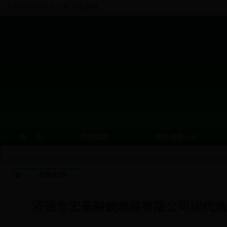
欢迎访问济源市农牧业信息网
首 页
机构信息
政务信息公开
公告公示
济源市宏基鲟鲵养殖有限公司现代渔