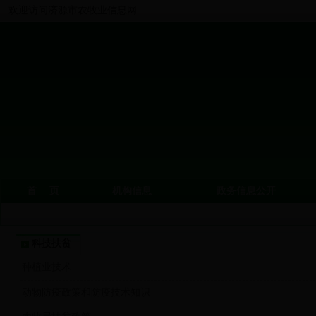
欢迎访问济源市农牧业信息网
首 页
机构信息
政务信息公开
科技扶贫
种植业技术
动物防疫政策和防疫技术知识