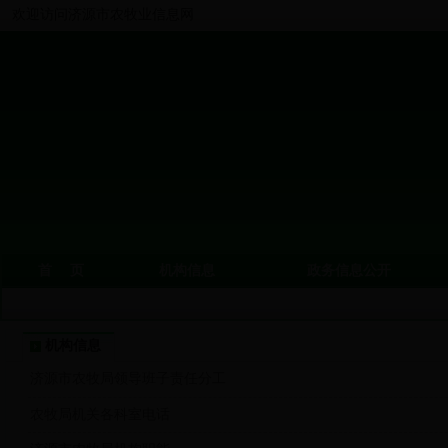
欢迎访问济源市农牧业信息网
首 页
机构信息
政务信息公开
机构信息
济源市农牧局领导班子责任分工
农牧局机关各科室电话