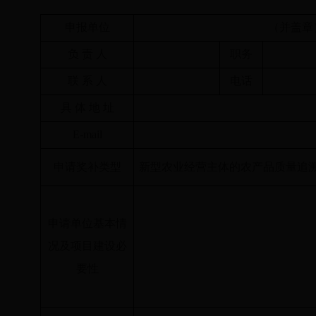
申报单位
（并盖章
负 责 人
职务
联 系 人
电话
具 体 地 址
E-mail
申请奖补类型
新型农业经营主体的农产品质量追
申请单位基本情
况及项目建设必
要性