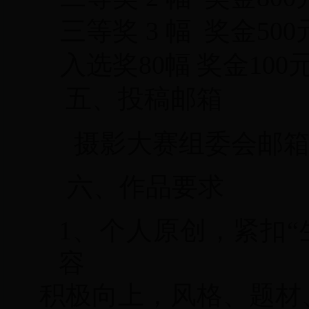
三等奖 3 幅
奖金
500
入选
奖
80
幅
奖金
1
00
五、投稿邮箱
摄影大赛组委会
邮
六、作品要求
1、
个人原创，紧扣
容
积极向上，风格、题材