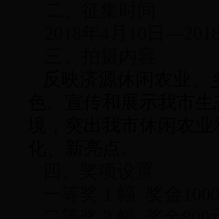
二、
征集时间
2018年4月10日—201
三、
拍摄内容
反映济源
休
闲
农业、
色。
宣传和展示我市生
境，突出我市休闲农业
化、新亮点。
四、
奖项设置
一等奖 1 幅
奖金1
00
二等奖 2 幅
奖金
800