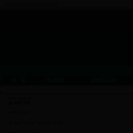
欢迎访问济源市农牧业信息网
首 页
机构信息
政务信息公开
科技扶贫
种植业技术
动物防疫政策和防疫技术知识