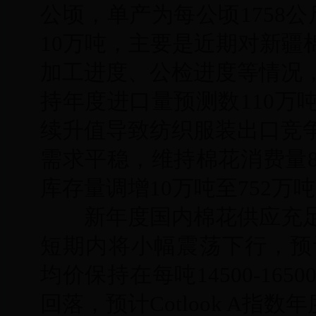
公顷，单产为每公顷1758
10万吨，主要是近期对新疆
加工进度、公检进度等情况
持年度进口量预测数110万
续升值导致纺织服装出口竞
需求平稳，维持棉花消费量8
库存量调增10万吨至752万
新年度国内棉花供应充足
短期内将小幅震荡下行，预计2
均价保持在每吨14500-1
回落，预计Cotlook A指