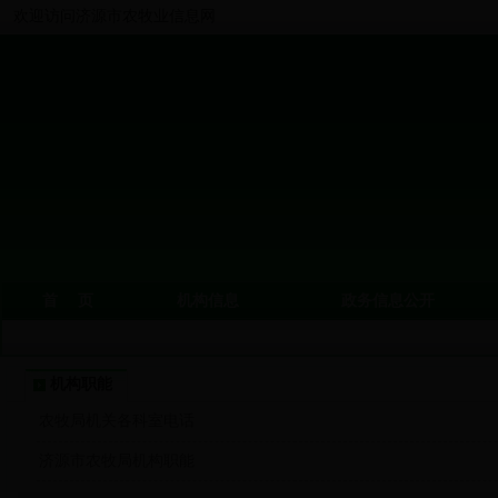
欢迎访问济源市农牧业信息网
首 页
机构信息
政务信息公开
机构职能
农牧局机关各科室电话
济源市农牧局机构职能