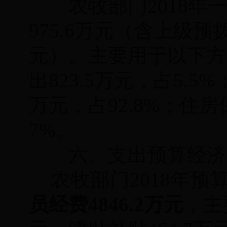
农牧
部门2018
975.6
万元
（含上级预
元）
。主要用于以下方
出
823.5
万元，占
5.5
%
万元，占
92.8
%；住房
7
%
。
六、支出预算经济
农牧
部门2018年预
员经费
4846.2
万元
，主