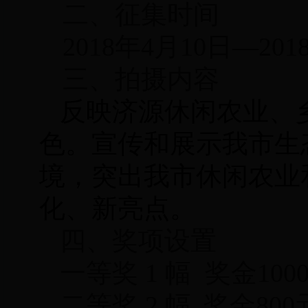
二、
征集时间
2018年4月10日—201
三、
拍摄内容
反映济源
休
闲
农业、
色。
宣传和展示我市生
境，突出我市休闲农业
化、新亮点。
四、
奖项设置
一等奖 1 幅
奖金1
00
二等奖 2 幅
奖金
800