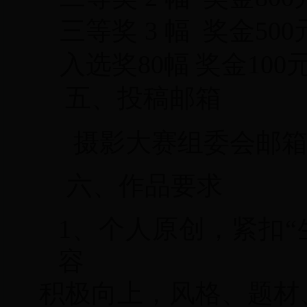
三等奖 3 幅
奖金
500
入选
奖
80
幅
奖金
1
00
五、投稿邮箱
摄影大赛组委会
邮
六、作品要求
1、
个人原创，紧扣
容
积极向上，风格、题材