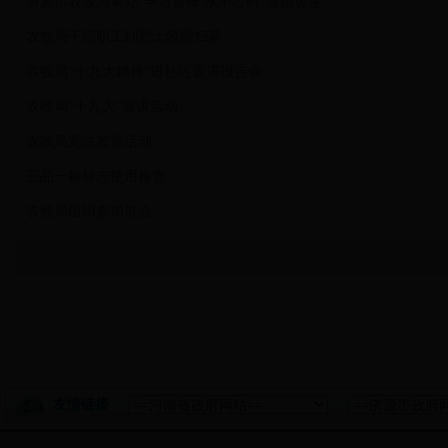
济源市农牧局举办“学习雷锋 永不过时”道德讲堂
农牧局干部职工到烈士陵园扫墓
农牧局“十九大精神”进社区宣讲报告会
农牧局“十九大”宣讲活动
农牧局宪法宣誓活动
三品一标标志使用检查
农牧局组织参加展会
友情链接