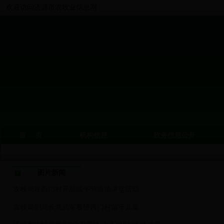
欢迎访问济源市农牧业信息网
首 页
机构信息
政务信息公开
图片新闻
农牧局在西门村开展端午节道德讲堂活动
农牧局副局长党武军看望西门村留守儿童