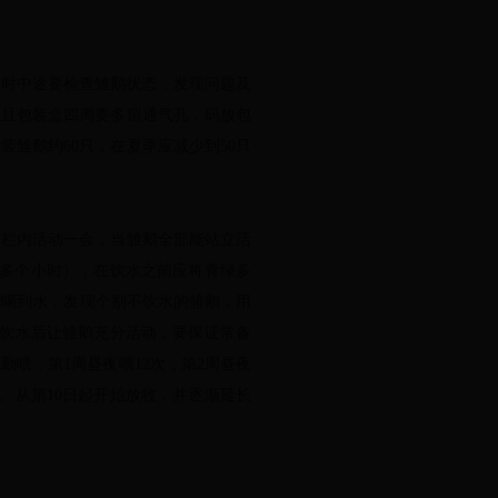
输时中途要检查雏鹅状态，发现问题及
而且包装盒四周要多留通气孔，码放包
雏鹅约60只，在夏季应减少到50只
栏内活动一会，当雏鹅全部能站立活
30多个小时），在饮水之前应将青绿多
都能喝到水，发现个别不饮水的雏鹅，用
次饮水后让雏鹅充分活动，要保证常备
勤喂，第1周昼夜喂12次，第2周昼夜
。从第10日起开始放牧，并逐渐延长