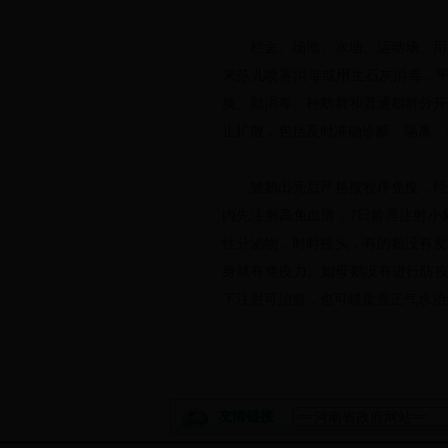
栏舍、场地、水塘、运动场、用具
来苏儿喷雾消毒或用生石灰消毒，平
换、勤消毒。种鹅群和普通鹅群分开
止扩散，包括及时准确诊断、隔离、
雏鹅出壳后严格按程序免疫，经免疫
内先注射高免血清，7日龄再注射小
性分泌物，时时摇头，有的鹅没有发
身就有免疫力。如母鹅没有进行防疫
下注射可治愈，也可喂藿香正气水治
友情链接