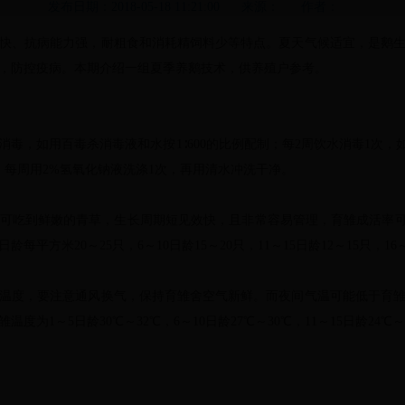
发布日期：2018-05-18 11:21:00 来源： 作者：
快、抗病能力强，耐粗食和消耗精饲料少等特点。夏天气候适宜，是鹅
，防控疫病。本期介绍一组夏季养鹅技术，供养殖户参考。
如用百毒杀消毒液和水按1∶600的比例配制；每2周饮水消毒1次，如用百
，每周用2%氢氧化钠液洗涤1次，再用清水冲洗干净。
吃到鲜嫩的青草，生长周期短见效快，且非常容易管理，育雏成活率可
平方米20～25只，6～10日龄15～20只，11～15日龄12～15只，16～
度，要注意通风换气，保持育雏舍空气新鲜。而夜间气温可能低于育雏
1～5日龄30℃～32℃，6～10日龄27℃～30℃，11～15日龄24℃～2