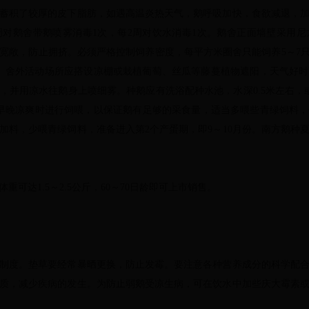
积了较厚的皮下脂肪，如遇高温炎热天气，鹅呼吸加快，食欲减退，加
对鹅舍带鹅喷雾消毒1次，每2周对饮水消毒1次。鹅舍正面墙壁采用
宽敞，防止拥挤。必须严格控制饲养密度，每平方米圈舍只能饲养5～7只
。舍外活动场所应搭设凉棚或栽植葡萄、丝瓜等藤蔓植物遮阳，天气好
，并用凉水往鹅身上喷细雾。种鹅应有洗浴配种水池，水深0.5米左右，
在早晚凉爽时进行饲喂，以保证鹅有足够的采食量，适当多喂些青绿饲料
加料，少喂青绿饲料，准备进入第2个产蛋期，即9～10月份。南方鹅种
可达1.5～2.5公斤，60～70日龄即可上市销售。
度。垫草要经常暴晒更换，防止发霉。要注意各种营养成分的科学配合
质，减少疾病的发生。为防止弱鹅受凉生病，可在饮水中加些庆大霉素