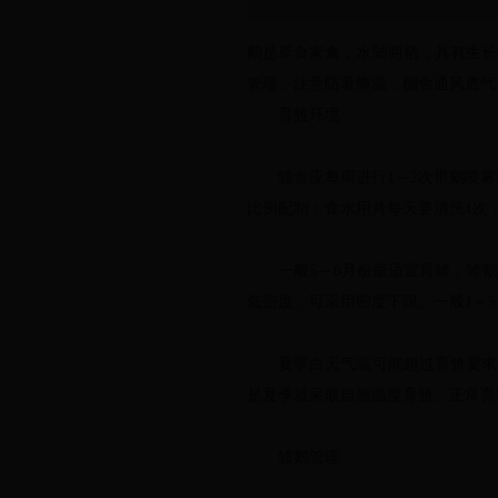
鹅是草食家禽，水陆两栖，具有生长
管理，注意防暑降温，棚舍通风透气
育雏环境
雏舍应每周进行1～2次带鹅喷雾消毒，
比例配制；食水用具每天要清洗1次
一般5～6月份最适宜育雏，雏鹅可
低密度，可采用密度下限。一般1～5日龄每
夏季白天气温可能超过育雏要求温
是夏季就采取自然温度育雏。正常育雏温度为
雏鹅管理