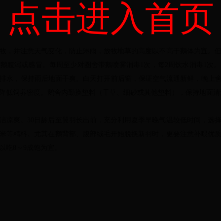
点击进入首页
，并注意天气变化，防止淋雨，放牧地草的高度以不高于鹅体为宜。但
鹅腹泻或感冒。每周至少对圈舍带鹅喷雾消毒1次，每2周饮水消毒1次
排水，保持雨后地面干爽。白天打开前后窗，保证空气流通新鲜，晚上舍
当降低饲养密度。鹅舍内勤换垫料（干草、细砂或其他垫料），保持地面清
凉爽。30日龄后至翼羽长出前，充分利用夏季早晚气温较低时间，选择
米等精料。尤其在鹅背部、腹部绒毛开始脱换新羽时，更要注意补喂优
以吃8～9成饱为宜。