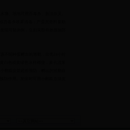
水塘、场地可用百毒杀、新洁尔灭、
毒或百毒杀喷雾消毒；产蛋房垫料要勤
和发现可疑病例，立刻采取有效措施防
源不明种蛋孵出的雏鹅，出壳24小时
排黄白色或黄绿色水样稀便，鼻孔流浆
次小鹅瘟疫苗超前预防，孵出的雏鹅自
到预防作用。发病时可用小鹅瘟血清皮