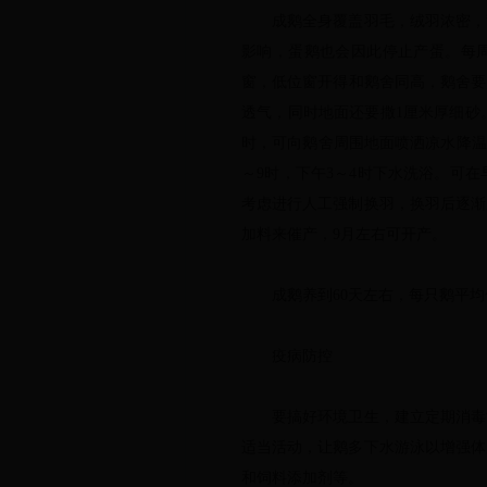
成鹅全身覆盖羽毛，绒羽浓密，蓄
影响，蛋鹅也会因此停止产蛋。每周
窗，低位窗开得和鹅舍同高，鹅舍要
透气，同时地面还要撒1厘米厚细砂
时，可向鹅舍周围地面喷洒凉水降温
～9时，下午3～4时下水洗浴。可
考虑进行人工强制换羽，换羽后逐渐
加料来催产，9月左右可开产。
成鹅养到60天左右，每只鹅平均体重
疫病防控
要搞好环境卫生，建立定期消毒制
适当活动，让鹅多下水游泳以增强体
和饲料添加剂等。