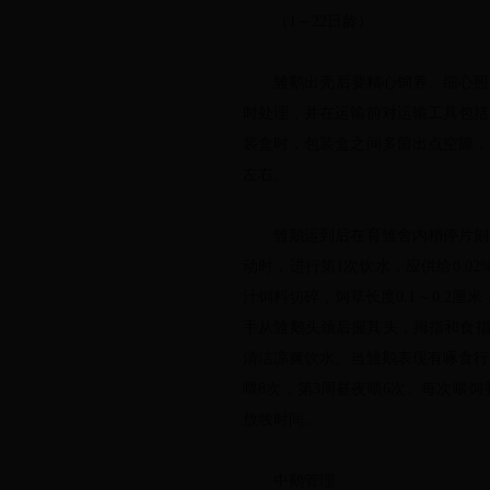
（1～22日龄）
雏鹅出壳后要精心饲养、细心照料。
时处理，并在运输前对运输工具包括
装盒时，包装盒之间多留出点空隙，
左右。
雏鹅运到后在育雏舍内稍停片刻让
动时，进行第1次饮水，应供给0.0
汁饲料切碎，饲草长度0.1～0.2
手从雏鹅头颈后握其头，拇指和食指
清洁凉爽饮水。当雏鹅表现有啄食行为
喂8次，第3周昼夜喂6次。每次喂
放牧时间。
中鹅管理