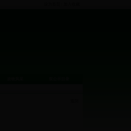
设为首页
|
加入收藏
农牧风采
双公示目录
返回