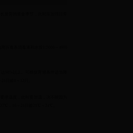
生长发育的黄金季节，此时应加强日常
毒杀消毒液和水按1∶3000～4000
达98%以上。可根据育雏条件适当降
21日龄8～12只。
要求温度，此时要加温，决不能因为
7℃，16～21日龄21℃～24℃。