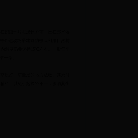
在鹅腹部片毛没长齐前，应在露水落
。舍外运动场搭建遮荫棚或利用自然树
内温度仍要保持15℃左右。一般每平
洁干燥。
草质好、草量足的地方放牧。其余时
质精料，以免引起换羽不一，影响其生