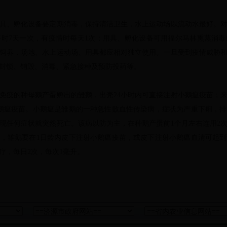
、孵化设备要定期消毒，保持清洁卫生，水上运动场以流动水最好。对
时7天一次，有疫情时每天1次；用具、孵化设备可用福尔马林熏蒸消
饲养，场地、水上运动场、用具都应相对独立使用。一旦受到疫情威胁
封锁、销毁、消毒、紧急接种及预防投药等。
的种母鹅产蛋孵出的雏鹅，出壳24小时内可直接注射小鹅瘟疫苗；来
鹅瘟疫苗。小鹅瘟是雏鹅的一种急性败血性传染病，症状为严重下痢，
现任何症状就突然死亡。该病以防为主，在种鹅产蛋前1个月左右连用2
，雏鹅要在1日龄内皮下注射小鹅瘟疫苗，或皮下注射小鹅瘟血清可起
疗，每日2次，每次1毫升。