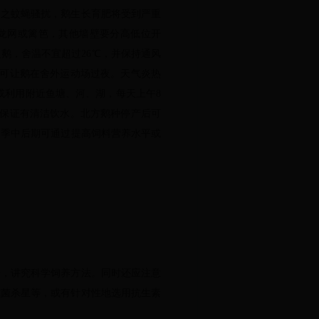
之蚊蝇骚扰，鹅生长育肥将受到严重
尼龙网或篱笆，其他墙壁要分高低位开
鹅，舍温不宜超过26℃，并保持通风
时可让鹅在舍外运动场过夜。天气炎热
或利用附近鱼塘、河、湖，每天上午8
，保证有清洁饮水。北方鹅种停产后可
夏季中后期可通过提高饲料营养水平或
，讲究科学饲养方法。同时还应注意
或菌杀星等，或有针对性地选用抗生素