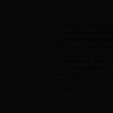
（22～70日龄）
中鹅散养要在早晚凉爽时进行放牧
下后再放牧，以防露水浸湿腹部引起
荫，地面要平坦且有一定倾斜度便于
方米4～6只，也可根据环境条件适
多喂清洁青绿饲料，保持饮水清洁
间则圈养，适当补喂糠麸、稻谷、玉
长发育。一般每天补饲2～3次，每次
成鹅管理
（70日龄以上）