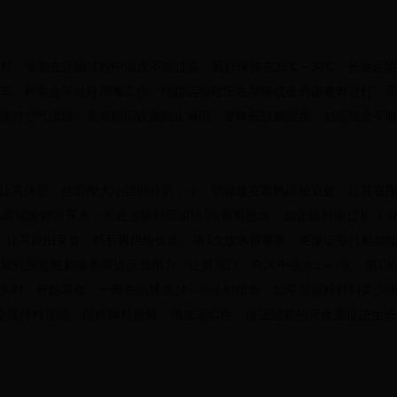
雏鹅在运输过程中温度不能过高，最好保持在25℃～30℃。长途运
车、包装盒等做好消毒工作。陆路运输时应在早晚或夜间凉爽时进行，
保持空气流通，要有防雨设施防止淋雨。要降低雏鹅密度，如运雏盒平时装
其休息，然后按大小强弱分群，小、弱雏放在离热源较近处，让其在围
2%高锰酸钾凉开水，长途运输时应供给5%葡萄糖水。如运输时间过长（
厘米，让其自由采食，然后再供给饮水。第1次饮水很重要，要保证每只鹅
轻轻固定雏鹅喙角两边适当用力，让其张口，向水中点水2～3次。第1
时，开始喂食，一般在出雏后24～36小时喂食，如果是湿粉料则要少添
饲要现拌料现喂，保持饲料新鲜，增加适口性，保证雏鹅的采食量促进生长