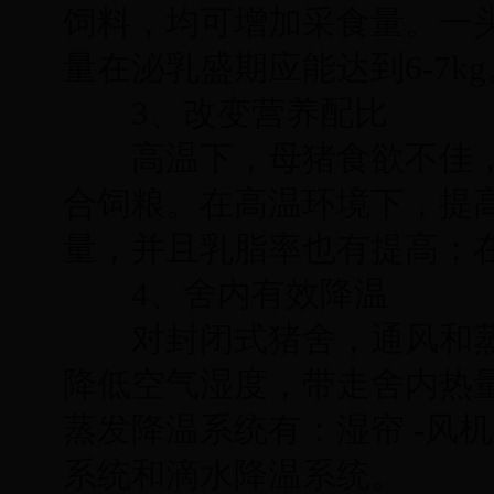
饲料，均可增加采食量。一头
量在泌乳盛期应能达到6-7k
3、改变营养配比
高温下，母猪食欲不佳，
合饲粮。在高温环境下，提
量，并且乳脂率也有提高；
4、舍内有效降温
对封闭式猪舍，通风和蒸
降低空气湿度，带走舍内热
蒸发降温系统有：湿帘 -风
系统和滴水降温系统。