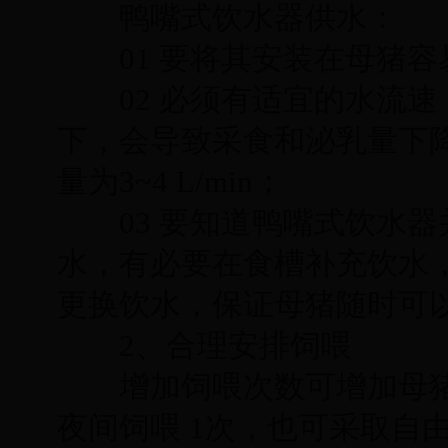
鸭嘴式饮水器供水：
01 要将其安装在母猪容
02 必须有适宜的水流速
下，会导致采食和泌乳量下
量为3~4 L/min；
03 要知道鸭嘴式饮水器
水，有必要在食槽补充饮水
更换饮水，保证母猪随时可
2、合理安排饲喂
增加饲喂次数可增加母猪采食
夜间饲喂 1次，也可采取自