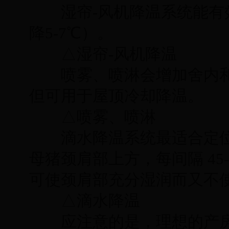
湿帘-风机降温系统能有效
降5-7℃）。
△湿帘-风机降温
喷雾、喷淋会增加舍内和
但可用于屋顶冷却降温。
△喷雾、喷淋
滴水降温系统最适合定位
母猪颈肩部上方，每间隔 45-
可使颈肩部充分湿润而又不使
△滴水降温
应注意的是，理想的产房