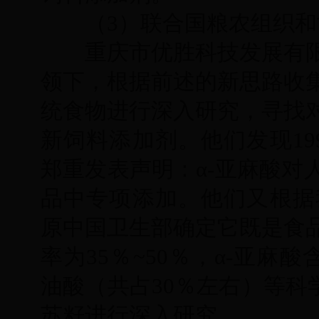
（3）联合国粮农组织和
重庆市优胜科技发展有限
领下，根据前述的新思路收
统食物进行深入研究，寻找
新饲料添加剂。他们发现19
郑重发表声明：α-亚麻酸对
品中专项添加。他们又根据我
原中国卫生部确定它既是食
率为35％~50％，α-亚麻
油酸（共占30％左右）等科
苏籽进行深入研究。