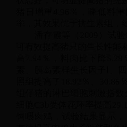
状态好，可明显提高猪的免
猪日增重4.96％，降低料
率，其效果优于抗生素组，
潘存霞等（2009）试验
可有效提高猪只的生长性能
高7.94％，料肉比下降5
素、胰岛素样生长因子Ⅰ、
照组提高了18.92％、30.85％
组仔猪的淋巴细胞刺激指数分
细胞C3b受体花环率提高29
饲喂肉鸡，试验结果显示，日