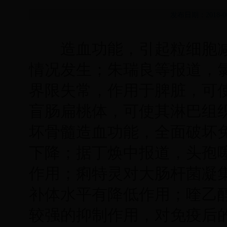
发布日期：2018-
造血功能，引起粒细胞减
情况发生；朱瑞良等报道，
界限失常，作用于脾脏，可
盲肠扁桃体，可使其淋巴组
坏骨髓造血功能，全面破坏
下降；据丁焕中报道，头孢
作用；痢特灵对大肠杆菌凝
补体水平有降低作用；喹乙
较强的抑制作用，对免疫后