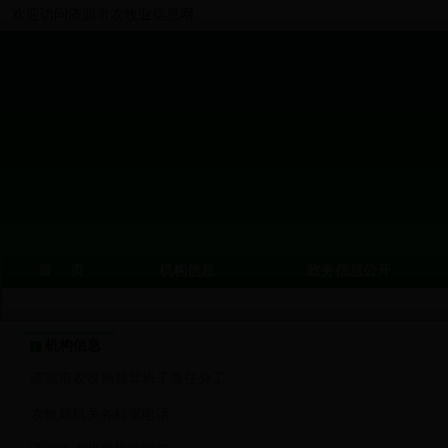
欢迎访问济源市农牧业信息网
首 页
机构信息
政务信息公开
机构信息
济源市农牧局领导班子责任分工
农牧局机关各科室电话