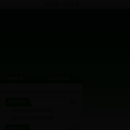
设为首页
|
加入收藏
农牧风采
双公示目录
回
机构职能
更多
农牧局机关各科室电话
济源市农牧局机构职能
领导分工
更多