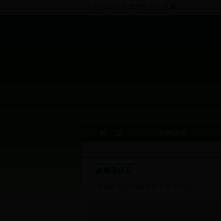
欢迎访问济源市农牧业信息网
首 页
机构信息
领导分工
济源市农牧局领导班子责任分工