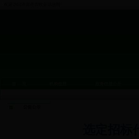
欢迎访问济源市农牧业信息网
首 页
机构信息
政务信息公开
公告公示
选定招标