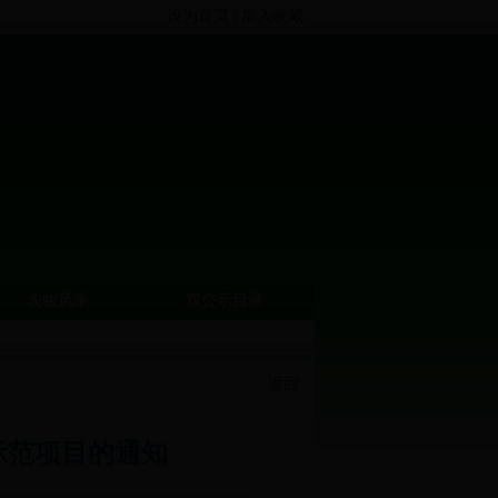
设为首页
|
加入收藏
农牧风采
双公示目录
返回
示范项目的通知