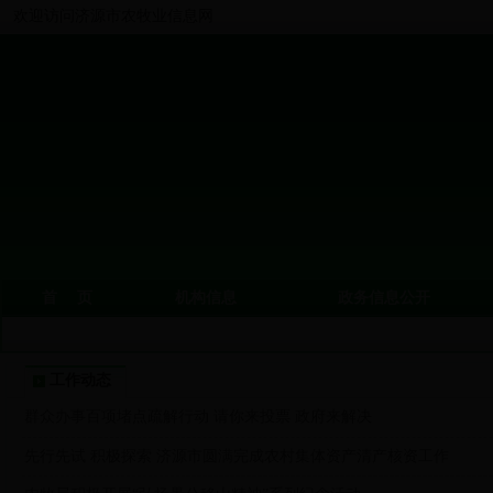
欢迎访问济源市农牧业信息网
首 页
机构信息
政务信息公开
工作动态
群众办事百项堵点疏解行动 请你来投票 政府来解决
先行先试 积极探索 济源市圆满完成农村集体资产清产核资工作