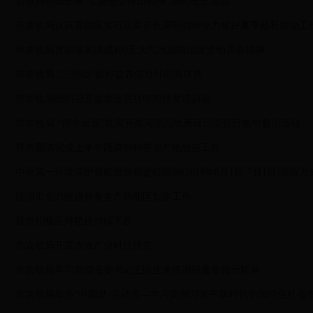
农牧局积极开展“弘扬愚公移山精神”系列纪念活动
市农牧局认真贯彻落实石迎军市长调研精神全力抓好夏季秸秆禁烧工
市农牧局贯彻落实决战100天大气污染防治攻坚动员会精神
市农牧局 “三到位”抓好益农信息社电商扶贫
市农牧局组织召开益农信息社电商扶贫培训会
市农牧局 “四个全面”扎实开展河流沿线养殖污染百日集中整治活动
我市圆满完成上半年蔬菜制种基地产地检疫工作
中央第一环境保护督察组督察进驻期间(2018年6月1日-7月1日)举报方
济源市全力推进粮食生产功能区划定工作
我市积极应对猪价持续下跌
市农牧局开展农牧产业科技扶贫
市农牧局学习贯彻省委书记王国生来济调研重要指示精神
市农牧局举办“中国梦·劳动美—学习贯彻习近平新时代中国特色社会主义