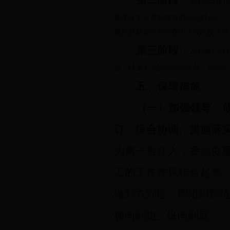
第二阶段：
2018
年
4
月
13
确保技术人员能够有时间进村入户，
解决好群众生产过程中出现的技术问
第三阶段：
2018
年
12
月
1
位、技术人员进行综合考核，评选出
五、保障措施
（一）加强领导。
订、综合协调、措施落
为第一责任人，要高度
工的工作作风结合起来
做到六到位，即组织到
横向到边、纵向到底。