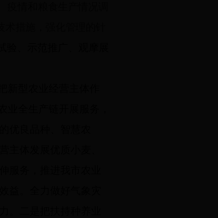
、疫情
和粮食生产情况
调
技术措施，强化管理的针
试验、示范推广、观摩展
把新型农业经营主体作
绕农业全生产链开展服务，
的优良品种、智慧农
营主体发展优质小麦、
伸服务，推进我市农业
效益。全力做好气象灾
力。二是把扶持种养业