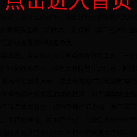
、农技人员
深入生产一线，
开展苗情、病情、虫情
市动态
，及时汇总分析，提出我市分类指导意见和
性的
开展新品种、新技术、新成果、新工艺的引进
产品科技含量和市场竞争力。
强化应用。
各农技人员要
重点做好两项工作。一是
化”和高效种养业、绿色食品转型升级行动，围
，提高精准服务水平，重点示范推广适应我市需求
护和绿色增产等方面的成熟技术，引导新型农业经
加工等高效农牧业，积极开展产后收储、加工等延
化、生产标准化、发展产业化，有效提升农业生产
强化抗灾减灾服务能力和灾后生产恢复生产指导能