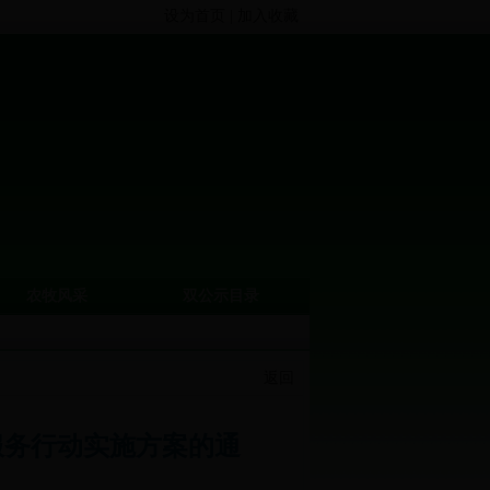
设为首页
|
加入收藏
农牧风采
双公示目录
返回
服务行动实施方案的通