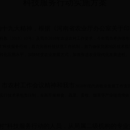
科技服务行动实施方案
的十九大精神，根据《河南省农业厅办公室关于印
科教〔
2018
〕
10
号）及我市
2018
年农业农村工作要求，今年我市将持续推
村”科技服务行动，着力完善科技扶贫工作机制，努力确保贫困地区技术指
转化应用水平，加快转变农业发展方式，加速推进农业现代化发展进程。
、市农村工作会议精神和我市
2018
年现代农牧业发展工作安
实行技术承包责任制，全面开展粮食、蔬菜、畜牧、烟草等产业提质增效
百村”科技服务行动的人员，从局属二级机构的专