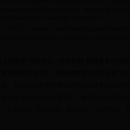
日—
11
月
30
日，全面实施阶段。各单位负责人为第一责任人，要按照实施
尤其要确保重点贫困户农业科技服务不留死角，抓好活动开展。技术人员
题，同时做好活动记录、影像资料收集、宣传报道等工作。
日—
12
月
31
日，总结表彰阶段。对全市“百名科技人员包百村”科技服务
“十佳农业科技入户技术指导员”，考核结果作为单位、人员年终评先评优
成立济源市“百名科技人员包百村”科技服务行动
实和督导检查等工作，局科技教育科负责日常工作
重视，把活动的开展与单位全年目标任务的完成结
，对技术人员的活动质量负责，确保活动取得实效
位、人员到位、培训到位、指导到位、技术到位、