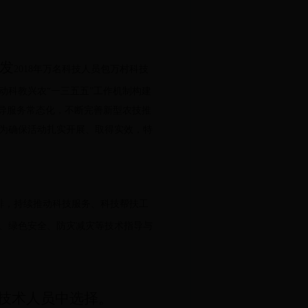
发
2018
年万名科技人员包万村科技
动科教兴农“一三五五”工作机制构建
导服务常态化，不断完善新型农技推
为确保活动扎实开展、取得实效，特
排，持续推动科技服务、科技帮扶工
、绿色安全、防灾减灾等技术指导与
业技术人员中选择。