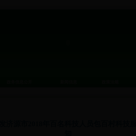
政务信息公开
新闻信息
政策法规
发济源市2018年百名科技人员包百村科技
知