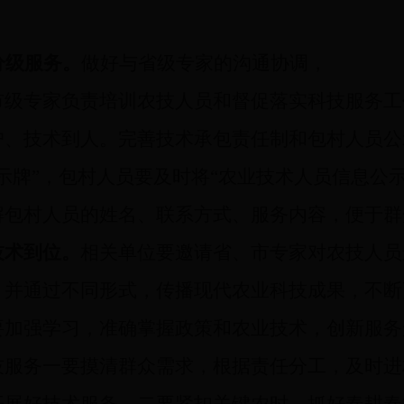
分级服务。
做好与省级专家的沟通协调，
市级专家负责培训农技人员和督促落实科技服务工
户、技术到人。完善技术承包责任制和包村人员公
示牌”，包村人员要及时将“农业技术人员信息公
解包村人员的姓名、联系方式、服务内容，便于群
技术到位。
相关单位要邀请省、市专家对农技人员
，并通过不同形式，传播现代农业科技成果，不断
要加强学习，准确掌握政策和农业技术，创新服务
技服务一要摸清群众需求，根据责任分工，及时进