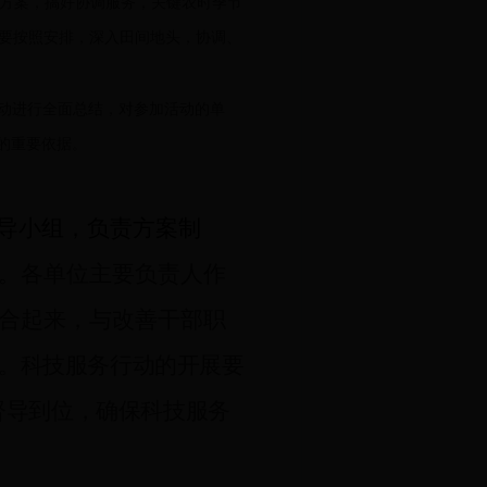
方案，搞好协调服务，关键农时季节
要按照安排，深入田间地头，协调、
行动进行全面总结，对参加活动的单
的重要依据。
领导小组，负责方案制
。
各单位主要负责人作
合起来，与改善干部职
。科技服务行动的开展要
督导到位，确保科技服务