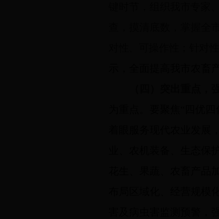
键时节，组织
我市
专家
查，摸清底数，掌握全
对性、可操作性；针对
示，全面提高我市农畜
（四）突出重点，
为重点。要聚焦“四优四
着眼服务现代农业发展
业、农机装备、生态保
花生、果蔬、农畜产品
布局区域化、经营规模
害及病虫害监测预警，