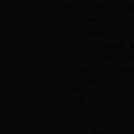
带动户作为重点。利用
农民开展扶贫的积极性
决好贫困户急需的技术
（五）统筹安排，
得去，保证服务时间，
员提前做好安排，确保
区域站及相关站所作为农技服务的落
农业科技支撑农牧业生产。
四、进度安排
第一阶段：
2018
年
3
月
24
浓厚氛围。