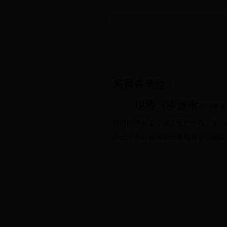
局属各单位：
现将《济源市
2018
年百
按照职责分工，深入生产一线，加强
力全市乡村振兴和打赢脱贫攻坚战提