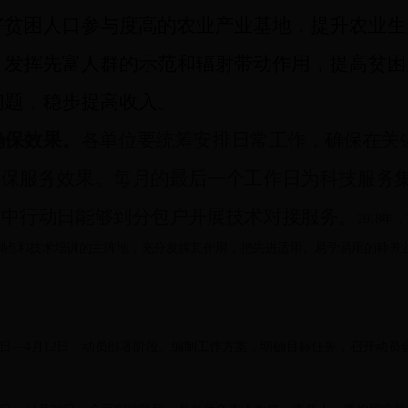
好贫困人口参与度高的农业产业基地，提升农业生
，发挥先富人群的示范和辐射带动作用，提高贫困
问题，稳步提高收入。
确保效果。
各单位要统筹安排日常工作，确保在关
确保服务效果。每月的最后一个工作日为科技服务
集中行动日能够到分包户开展技术对接服务。
2018
年，
脚点和技术培训的主阵地，充分发挥其作用，把先进适用、易学易用的种养
日—
4
月
12
日，动员部署阶段。编制工作方案，明确目标任务，召开动员