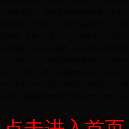
开展好技术服务。二要紧扣关键农时，抓好春耕春
，搞好调查研究，及时提出形势研判和技术对策，
的农业技术分类指导。三要突出服务重点，加强对
经营主体、贫困户开展技术培训和服务，对农民群
好品种创新、良种良法配套、病虫害专业化统防统
导的到位率，切实帮助农民群众解决生产中的技术
惠农”手机短信、建立微信群发布信息，提升信息
农业技术推广区域站所、田间地头讲解等形式，真
施到田”，确保服务对象及时掌握技术，辐射带动
示范带动。
根据全省生产技术指导意见和防灾减灾
点击进入首页