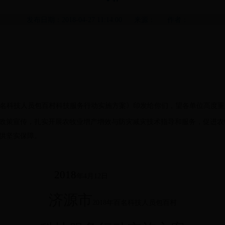
发布日期：2018-04-27 11:14:00 来源： 作者：
名科技人员包百村科技服务行动实施方案》印发给你们，望各单位高度重
政策宣传，扎实开展农牧业增产增效与防灾减灾技术指导和服务，促进农
供坚实保障。
2018
年
4
月
12
日
济源市
2018
年百名科技人员包百村