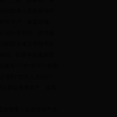
管、三夏、秋冬种、春
组织技术人员开展有针
种养大户、家庭农场、
众进行手把手、面对面
治和防灾减灾等技术的
难题。四要丰富服务形
化服务“三农”水平；利用
正做到“技术人员到户、
周边群众发展生产，提高
应急预案，在
农业生产关