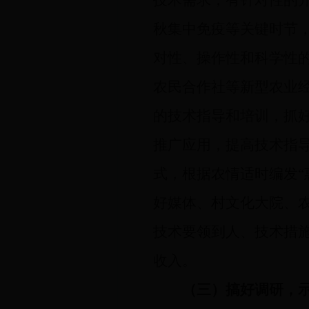
技术需求，有针对性的
秋集中免疫等关键时节
对性、操作性和科学性
农民合作社等新型农业
的技术指导和培训，抓
推广应用，提高技术指
式，根据农情适时编发“
好媒体、村文化大院、
技术要领到人、技术措
收入。
（三）搞好调研，