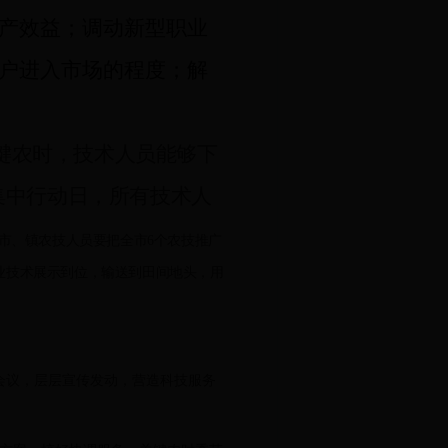
产效益；调动新型职业
户进入市场的程度；解
键农时，技术人员能够下
集中行动日，所有技术人
市、镇农技人员要把全市
6
个农技推广
业技术展示到位，输送到田间地头，用
会议，层层宣传发动，营造科技服务