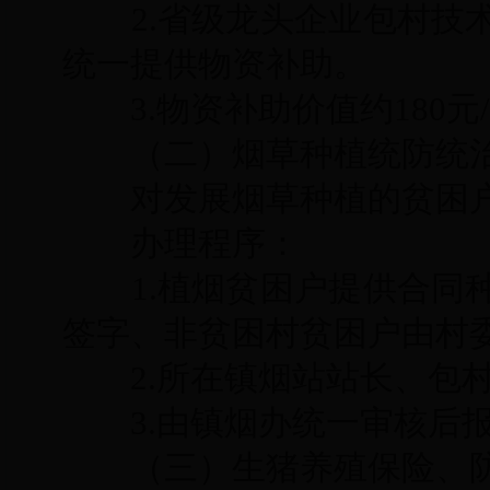
2.
省级龙头企业包村技
统一提供物资补助。
3.
物资补助价值约
180
元
/
（二）烟草种植统防统
对发展烟草种植的贫困
办理程序：
1.
植烟贫困户提供合同
签字、非贫困村贫困户由村
2.
所在镇烟站站长、包
3.
由镇烟办统一审核后
（三）生猪养殖保险、