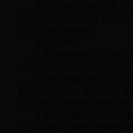
发展生猪养殖的贫困户
头保费
10
元，实行全额补贴
予
50
元的防疫补贴。
办理程序：
1.
生猪养殖贫困户向镇
一书记签字，非贫困村贫困
2.
辖区动物卫生监督人
要求据实入保，承保公司进
公司按规定对贫困户进行赔
3.
根据贫困户保险保单
总后对承保公司支付保险保