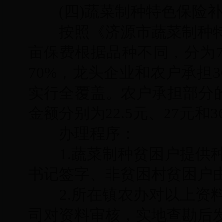
(
四
)
蔬菜制种特色保险
按照《济源市蔬菜制种
亩保费根据品种不同，分为
70%
，龙头企业和农户承担
实行全覆盖。农户承担部分
金额分别为
22.5
元、
27
元和
3
办理程序：
1.
蔬菜制种贫困户提供
书记签字、非贫困村贫困户
2.
所在镇农办对以上资
司对资料审核，实地查勘后