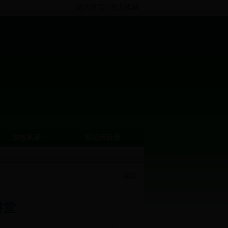
设为首页
|
加入收藏
农牧风采
双公示目录
返回
讲堂