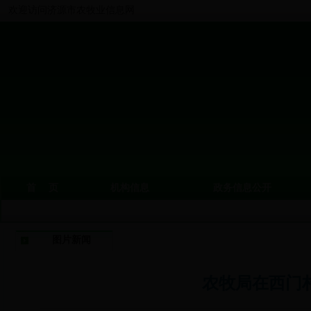
欢迎访问济源市农牧业信息网
首 页
机构信息
政务信息公开
图片新闻
农牧局在西门