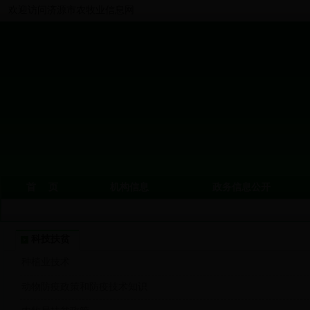
欢迎访问济源市农牧业信息网
首 页
机构信息
政务信息公开
科技扶贫
种植业技术
动物防疫政策和防疫技术知识