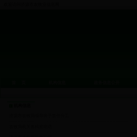
欢迎访问济源市农牧业信息网
首 页
机构信息
政务信息公开
机构信息
济源市农牧局领导班子责任分工
农牧局机关各科室电话