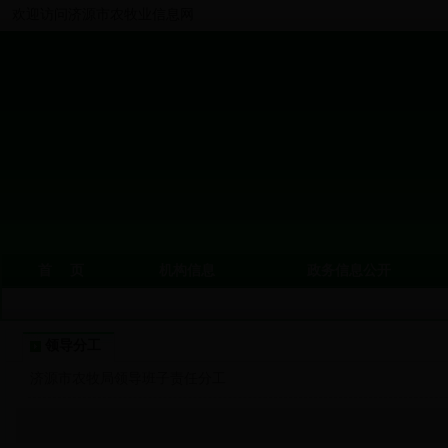
欢迎访问济源市农牧业信息网
首 页
机构信息
政务信息公开
领导分工
济源市农牧局领导班子责任分工