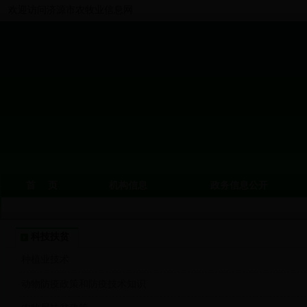
欢迎访问济源市农牧业信息网
首 页
机构信息
政务信息公开
科技扶贫
种植业技术
动物防疫政策和防疫技术知识